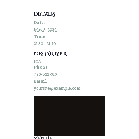
DETAILS
Date:
May 3, 2030
Time:
21:30 - 21:50
ORGANIZER
ICA
Phone
795-622-310
Email
yoursite@example.com
VENUE