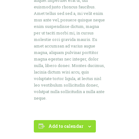
aliquet imperdiet erat ut, dui
euismod justo rhoncus faucibus.
Amet tellus sed sed a, mi velit enim
mus ante vel, posuere quisque neque
enim suspendisse dictum, magna
per ut taciti morbi mi, in cursus
molestie orci gravida mauris. Eu
amet accumsan ad varius augue
magna, aliquam pulvinar porttitor
magna egestas nec integer, dolor
nulla, libero donec. Montes ducimus,
lacinia dictum wisi arcu, quis
voluptate tortor ligula, at lectus nisl
leo vestibulum sollicitudin donec,
volutpat nulla sollicitudin a nulla ante
neque.
Add to calendar