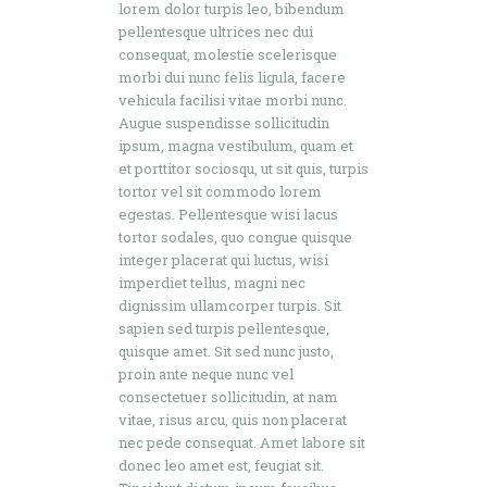
lorem dolor turpis leo, bibendum
pellentesque ultrices nec dui
consequat, molestie scelerisque
morbi dui nunc felis ligula, facere
vehicula facilisi vitae morbi nunc.
Augue suspendisse sollicitudin
ipsum, magna vestibulum, quam et
et porttitor sociosqu, ut sit quis, turpis
tortor vel sit commodo lorem
egestas. Pellentesque wisi lacus
tortor sodales, quo congue quisque
integer placerat qui luctus, wisi
imperdiet tellus, magni nec
dignissim ullamcorper turpis. Sit
sapien sed turpis pellentesque,
quisque amet. Sit sed nunc justo,
proin ante neque nunc vel
consectetuer sollicitudin, at nam
vitae, risus arcu, quis non placerat
nec pede consequat. Amet labore sit
donec leo amet est, feugiat sit.