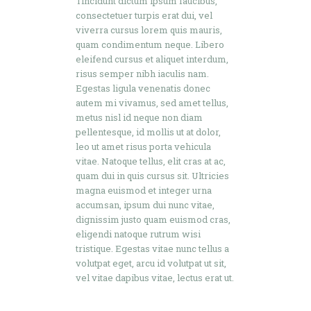
Tincidunt dictum ipsum faucibus,
consectetuer turpis erat dui, vel
viverra cursus lorem quis mauris,
quam condimentum neque. Libero
eleifend cursus et aliquet interdum,
risus semper nibh iaculis nam.
Egestas ligula venenatis donec
autem mi vivamus, sed amet tellus,
metus nisl id neque non diam
pellentesque, id mollis ut at dolor,
leo ut amet risus porta vehicula
vitae. Natoque tellus, elit cras at ac,
quam dui in quis cursus sit. Ultricies
magna euismod et integer urna
accumsan, ipsum dui nunc vitae,
dignissim justo quam euismod cras,
eligendi natoque rutrum wisi
tristique. Egestas vitae nunc tellus a
volutpat eget, arcu id volutpat ut sit,
vel vitae dapibus vitae, lectus erat ut.